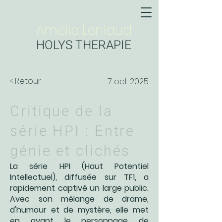
Amélie Leniaud
HOLYS THERAPIE
< Retour
7 oct. 2025
Critique de la
série HPI : Entre
génie et clichés
La série HPI (Haut Potentiel
Intellectuel), diffusée sur TF1, a
rapidement captivé un large public.
Avec son mélange de drame,
d'humour et de mystère, elle met
en avant le personnage de