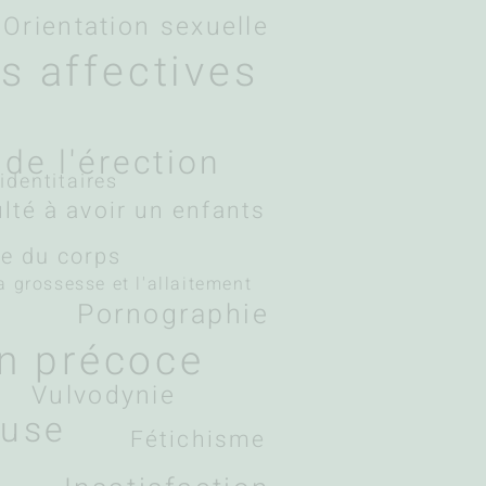
Orientation sexuelle
és affectives
e
de l'érection
dentitaires
ulté à avoir un enfants
e du corps
a grossesse et l'allaitement
Pornographie
on précoce
Vulvodynie
use
Fétichisme