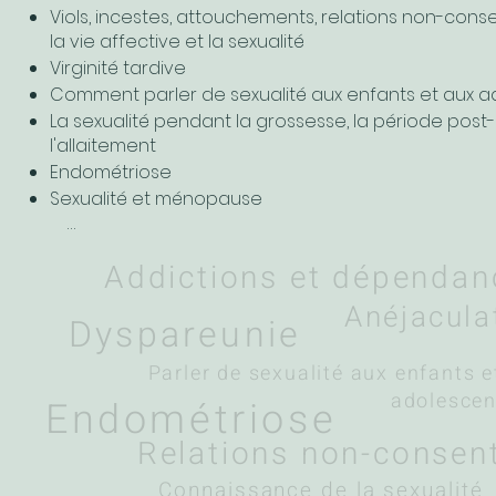
Viols, incestes, attouchements, relations non-consen
la vie affective et la sexualité
Virginité tardive
Comment parler de sexualité aux enfants et aux a
La sexualité pendant la grossesse, la période post
l'allaitement
Endométriose
Sexualité et ménopause
…
Addictions et dépendan
Anéjacula
Dyspareunie
Parler de sexualité aux enfants e
adolescen
Endométriose
Relations non-consen
Connaissance de la sexualité