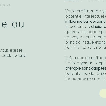
lsive
Votre profil neuroaty
potentiel intellectuel
·e ou
influence sur certains
important de
choisir 
qui va vous accompag
renvoyer constammen
principal risque étan
par manque de reconn
 vous êtes le
e couple pourra
Il n’y a pas de méthod
neuroatypique. Simp
thérapie sont adapté
potentiel ou de tout
l’accompagnement int