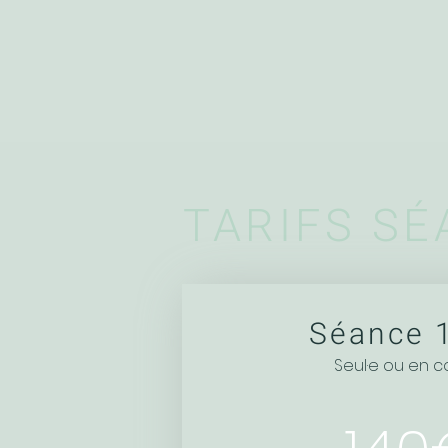
TARIFS S
Séance 
Seul·e ou en 