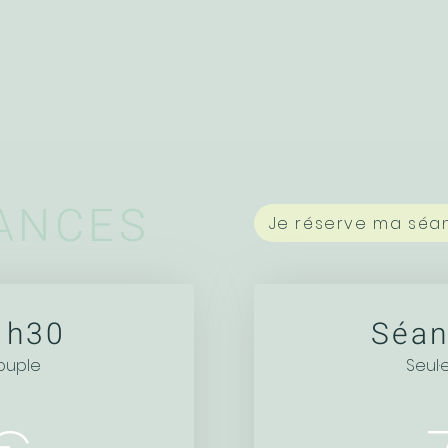
ÉANCES
Je réserve ma séa
1h30
Séan
couple
Seul·