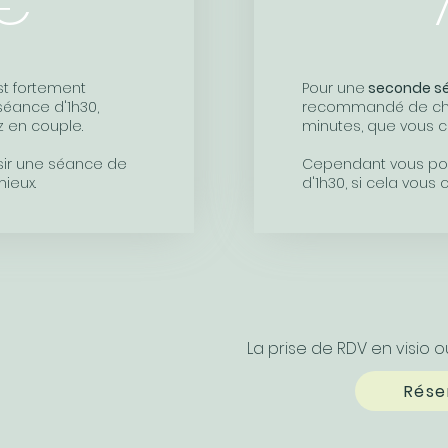
€
 est fortement
Pour une
seconde sé
éance d'1h30,
recommandé de cho
z en couple.
minutes, que vous co
ir une séance de
Cependant vous pou
mieux.
d'1h30, si cela vous 
La prise de RDV en visio 
Rése