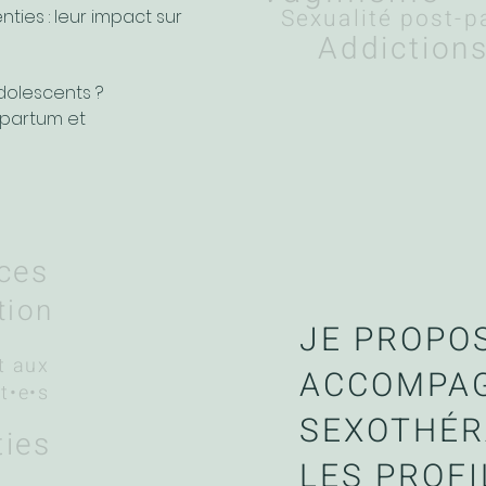
Sexualité post-
ties : leur impact sur
Addiction
dolescents ?
-partum et
ces
tion
JE PROPO
t aux
ACCOMPA
t•e•s
SEXOTHÉR
ties
LES PROF