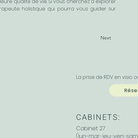
ure qualité de vie. Si vous cherchez à explorer 
rapeute holistique qui pourra vous guider sur 
Next
La prise de RDV en visio 
Rése
CABINETS:
Cabinet 27
(lun.-mar.-jeu.-ven.-sam.