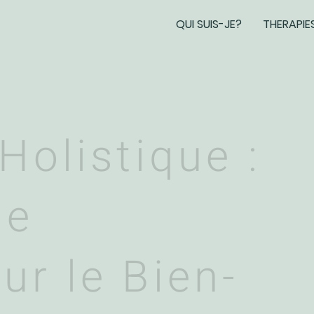
QUI SUIS-JE?
THERAPIE
Holistique :
he
ur le Bien-