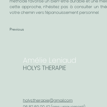
méthode favorise un bien-être durable et une meille
cette approche, n’hésitez pas à consulter un thé
votre chemin vers l’épanouissement personnel.
Previous
Amélie Leniaud
HOLYS THERAPIE
holys.therapie@gmail.com
06 82 69 00 42
(sms uniquement)