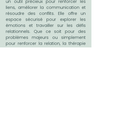
un outil précieux pour renforcer les 
liens, améliorer la communication et 
résoudre des conflits. Elle offre un 
espace sécurisé pour explorer les 
émotions et travailler sur les défis 
relationnels. Que ce soit pour des 
problèmes majeurs ou simplement 
pour renforcer la relation, la thérapie 
de couple peut être une démarche 
enrichissante et transformante. Si vous 
ressentez le besoin d’un soutien, 
n’hésitez pas à envisager cette option 
: un pas vers une vie de couple plus 
épanouissante vous attend peut-être.
Previous
Next