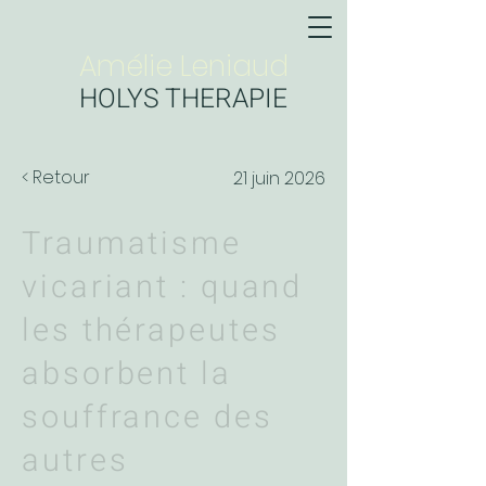
Amélie Leniaud
HOLYS THERAPIE
< Retour
21 juin 2026
Traumatisme
vicariant : quand
les thérapeutes
absorbent la
souffrance des
autres