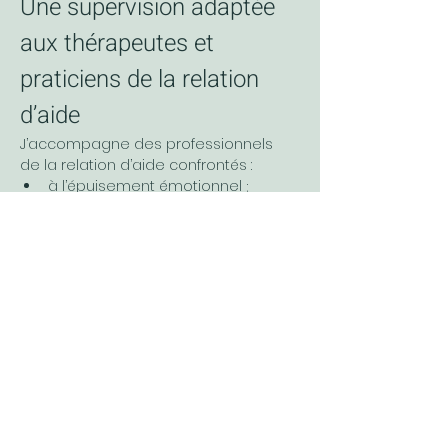
Une supervision adaptée 
aux thérapeutes et 
praticiens de la relation 
d’aide
J’accompagne des professionnels 
de la relation d’aide confrontés :
à l’épuisement émotionnel ;
au traumatisme vicariant ;
au syndrome du sauveur ;
aux difficultés de posture 
thérapeutique ;
aux problématiques complexes 
liées à la sexualité, au couple ou à 
la neuroatypie.
Les séances de supervision offrent un 
espace confidentiel, bienveillant et 
sans jugement pour :
déposer ce qui devient trop lourd ;